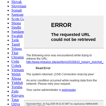
Slovak
Slovenian
Somali
Samoan
Scots Gaelic
Shona
Sindhi
Sundanese
Swahili
Tajik
Tamil
Telugu
Thai
Ukrainian
Urdu
Uzbek
Vietnamese
Welsh
Xhosa
Yiddish
Yoruba
Zulu
Kinyarwanda
Tatar
Oriya