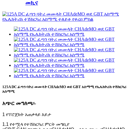
መኪና
125A DC ፈጣን ባትሪ መሙላት CHAdeMO ወደ GBT አስማሚ የኤሌክትሪክ ተሽከርካሪ
አስማሚ
አጭር መግለጫ፡-
1 የፕሮጀክት አጠቃላይ እይታ
1.1 የተሟላ የተሽከርካሪ ምርት መግቢያ