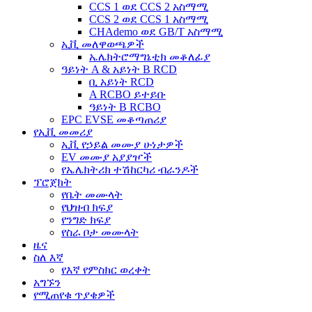
CCS 1 ወደ CCS 2 አስማሚ
CCS 2 ወደ CCS 1 አስማሚ
CHAdemo ወደ GB/T አስማሚ
ኢቪ መለዋወጫዎች
ኤሌክትሮማግኔቲክ መቆለፊያ
ዓይነት A & አይነት B RCD
ቢ አይነት RCD
A RCBO ይተይቡ
ዓይነት B RCBO
EPC EVSE መቆጣጠሪያ
የኢቪ መመሪያ
ኢቪ የኃይል መሙያ ሁነታዎች
EV መሙያ አያያዦች
የኤሌክትሪክ ተሽከርካሪ ብራንዶች
ፕሮጀክት
የቤት መሙላት
የህዝብ ክፍያ
የንግድ ክፍያ
የስራ ቦታ መሙላት
ዜና
ስለ እኛ
የእኛ የምስክር ወረቀት
አግኙን
የሚጠየቁ ጥያቄዎች