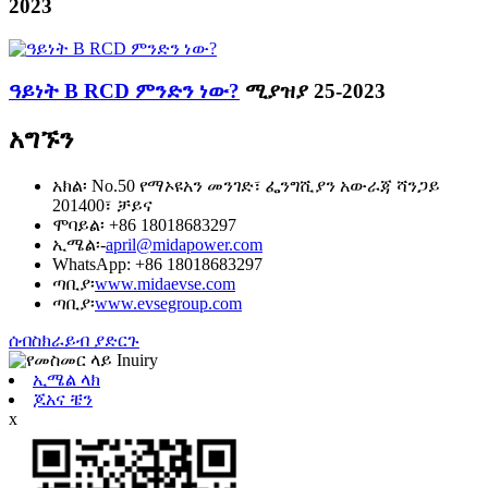
2023
ዓይነት B RCD ምንድን ነው?
ሚያዝያ 25-2023
አግኙን
አክል፡ No.50 የማኦዩአን መንገድ፣ ፌንግሺያን አውራጃ ሻንጋይ
201400፣ ቻይና
ሞባይል፡ +86 18018683297
ኢሜል፡-
april@midapower.com
WhatsApp: +86 18018683297
ጣቢያ፡
www.midaevse.com
ጣቢያ፡
www.evsegroup.com
ሰብስክራይብ ያድርጉ
ኢሜል ላክ
ጆአና ቼን
x