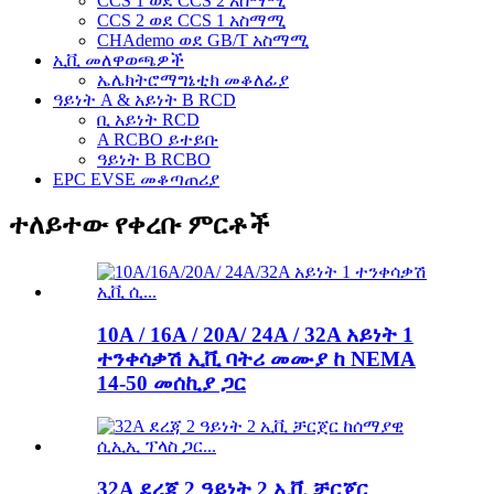
CCS 1 ወደ CCS 2 አስማሚ
CCS 2 ወደ CCS 1 አስማሚ
CHAdemo ወደ GB/T አስማሚ
ኢቪ መለዋወጫዎች
ኤሌክትሮማግኔቲክ መቆለፊያ
ዓይነት A & አይነት B RCD
ቢ አይነት RCD
A RCBO ይተይቡ
ዓይነት B RCBO
EPC EVSE መቆጣጠሪያ
ተለይተው የቀረቡ ምርቶች
10A / 16A / 20A/ 24A / 32A አይነት 1
ተንቀሳቃሽ ኢቪ ባትሪ መሙያ ከ NEMA
14-50 መሰኪያ ጋር
32A ደረጃ 2 ዓይነት 2 ኢቪ ቻርጀር