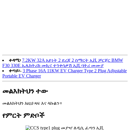
ቀዳሚ፡
7.2KW 32A አይነት 2 ደረጃ 2 ስማርት ኢቪ ቻርጀር BMW
F30 330E ኤሌክትሪክ መኪና ተንቀሳቃሽ ኢቪ ባትሪ መሙያ
ቀጣይ፡-
3 Phase 16A 11KW EV Charger Type 2 Plug Adjustable
Portable EV Charger
መልእክትህን ተው
መልእክትህን እዚህ ጻፍ እና ላኩልን።
የምርት ምድቦች