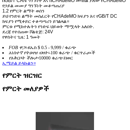
በGB/T CAN ግንኙነት እና በCHAdeMO መካከል ያለው የCHAdeMO
የኃይል መሙያ ግንኙነት መቆጣጠሪያ
1.2 የምርት ልማት ወሰን
ይህ የንድፍ ልማት መስፈርት የCHAdeMO ክፍያን እና የGB/T DC
ክፍያን የሚቀይር ተቆጣጣሪን ይገልጻል።
ምርቱ የሚከተሉትን የንድፍ ህይወት ማሟላት አለበት.
ደረጃ የተሰጠው ቮልቴጅ: 24V
የዋስትና ጊዜ: 1 ዓመት
FOB ዋጋ፡-
ዩኤስ $ 0.5 - 9,999 / ቁራጭ
አነስተኛ የትዕዛዝ ብዛት፡-
100 ቁራጭ / ቁርጥራጮች
የአቅርቦት ችሎታ፡
10000 ቁራጭ/በወር
ኢሜይል ይላኩልን።
የምርት ዝርዝር
የምርት መለያዎች