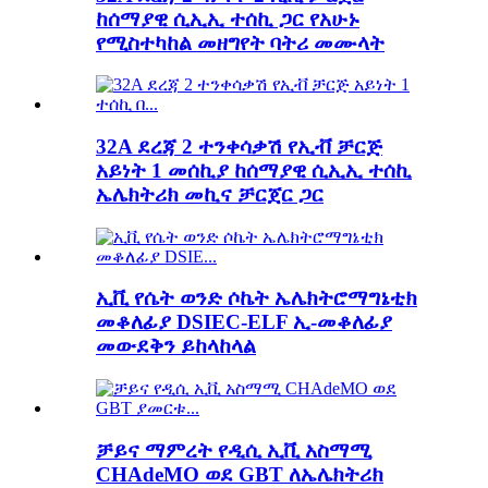
ከሰማያዊ ሲኢኢ ተሰኪ ጋር የአሁኑ
የሚስተካከል መዘግየት ባትሪ መሙላት
32A ደረጃ 2 ተንቀሳቃሽ የኢቭ ቻርጅ
አይነት 1 መሰኪያ ከሰማያዊ ሲኢኢ ተሰኪ
ኤሌክትሪክ መኪና ቻርጀር ጋር
ኢቪ የሴት ወንድ ሶኬት ኤሌክትሮማግኔቲክ
መቆለፊያ DSIEC-ELF ኢ-መቆለፊያ
መውደቅን ይከላከላል
ቻይና ማምረት የዲሲ ኢቪ አስማሚ
CHAdeMO ወደ GBT ለኤሌክትሪክ