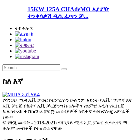
15KW 125A CHAdeMO አያያዥ
ተንቀሳቃሽ ዲሲ ፈጣን ቻ...
ተከተሉን:
ስለ እኛ
የሻንጋይ ሚዳ ኢቪ ፓወር ኮርፖሬሽን ሁሉንም አይነት የኢቪ ማገናኛ እና
ኢቪ ቻርጅ ሶኬት፣ ኢቪ ቻርጅንግ ኬብሎችን ጨምሮ አዲስ የኢነርጂ
ኤሌክትሪክ ተሽከርካሪ ቻርጅ መሳሪያዎች ከፍተኛ የቴክኖሎጂ አምራች
ነው።
© የቅጂ መብት - 2018-2021፡ የሻንጋይ ሚዳ ኢቪ ፓወር ኃ.የተ.የግ.ማ.
ሁሉም መብቶች የተጠበቁ ናቸው