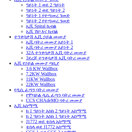
ዓይነት 1 ወደ 2 ዓይነት
ዓይነት 2 ወደ ዓይነት 2
ዓይነት 1 የተጣመረ ገመድ
ዓይነት 2 የተጣመረ ገመድ
ኢቪ Spiral ኬብል
ኢቪ ሽቦ እና ኬብል
ተንቀሳቃሽ ኢቪ ኃይል መሙያ
ኢቪ ባትሪ መሙያ አይነት 1
ኢቪ ባትሪ መሙያ አይነት 2
32A ተንቀሳቃሽ ኢቪ ባትሪ መሙያ
3ደረጃ ተንቀሳቃሽ ኢቪ ባትሪ መሙያ
ኢቪ የኃይል መሙያ ጣቢያ
3.6 KW Wallbox
7.2KW Wallbox
11KW Wallbox
22KW Wallbox
የዲሲ ፈጣን ባትሪ መሙያ
የሞባይል ዲሲ ፈጣን ባትሪ መሙያ
CCS CHAdeMO ባትሪ መሙያ
ኢቪ አስማሚ
ከ 1 ዓይነት እስከ 2 ዓይነት አስማሚ
ከ 2 ዓይነት እስከ 1 ዓይነት አስማሚ
J1772 ወደ ቴስላ አስማሚ
ቴስላ ወደ J1772 አስማሚ