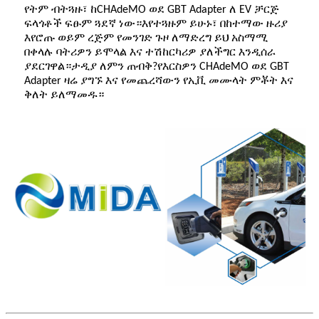
የትም ብትጓዙ፣ ከCHAdeMO ወደ GBT Adapter ለ EV ቻርጅ
ፍላጎቶች ፍፁም ጓደኛ ነው።እየተጓዙም ይሁኑ፣ በከተማው ዙሪያ
እየሮጡ ወይም ረጅም የመንገድ ጉዞ ለማድረግ ይህ አስማሚ
በቀላሉ ባትሪዎን ይሞላል እና ተሽከርካሪዎ ያለችግር እንዲሰራ
ያደርገዋል።ታዲያ ለምን ጠብቅ?የእርስዎን CHAdeMO ወደ GBT
Adapter ዛሬ ያግኙ እና የመጨረሻውን የኢቪ መሙላት ምቾት እና
ቅለት ይለማመዱ።