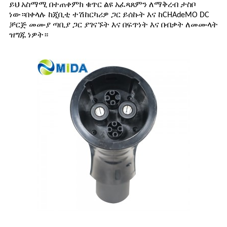
ይህ አስማሚ በተጠቀምክ ቁጥር ልዩ አፈጻጸምን ለማቅረብ ታስቦ
ነው።በቀላሉ ከጂቢቲ ተሽከርካሪዎ ጋር ይሰኩት እና ከCHAdeMO DC
ቻርጅ መሙያ ጣቢያ ጋር ያገናኙት እና በፍጥነት እና በብቃት ለመሙላት
ዝግጁ ነዎት።