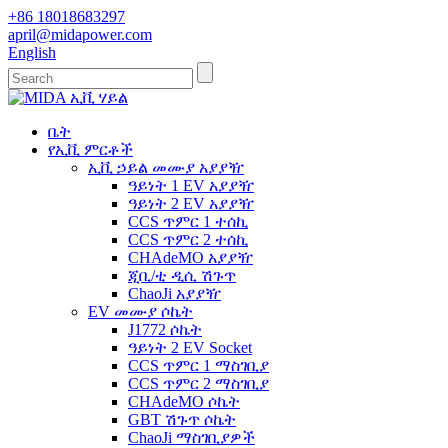
+86 18018683297
april@midapower.com
English
ቤት
የኢቪ ምርቶች
ኢቪ ኃይል መሙያ አያያዥ
ዓይነት 1 EV አያያዥ
ዓይነት 2 EV አያያዥ
CCS ጥምር 1 ተሰኪ
CCS ጥምር 2 ተሰኪ
CHAdeMO አያያዥ
ጂቢ/ቲ ዲሲ ሽጉጥ
ChaoJi አያያዥ
EV መሙያ ሶኬት
J1772 ሶኬት
ዓይነት 2 EV Socket
CCS ጥምር 1 ማስገቢያ
CCS ጥምር 2 ማስገቢያ
CHAdeMO ሶኬት
GBT ሽጉጥ ሶኬት
ChaoJi ማስገቢያዎች