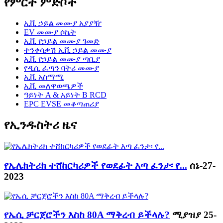
የምርት ምድቦች
ኢቪ ኃይል መሙያ አያያዥ
EV መሙያ ሶኬት
ኢቪ የኃይል መሙያ ገመድ
ተንቀሳቃሽ ኢቪ ኃይል መሙያ
ኢቪ የኃይል መሙያ ጣቢያ
የዲሲ ፈጣን ባትሪ መሙያ
ኢቪ አስማሚ
ኢቪ መለዋወጫዎች
ዓይነት A & አይነት B RCD
EPC EVSE መቆጣጠሪያ
የኢንዱስትሪ ዜና
የኤሌክትሪክ ተሸከርካሪዎች የወደፊት እጣ ፈንታ፡ የ...
ሰኔ-27-
2023
የኤሲ ቻርጀሮችን እስከ 80A ማቅረብ ይችላሉ?
ሚያዝያ 25-