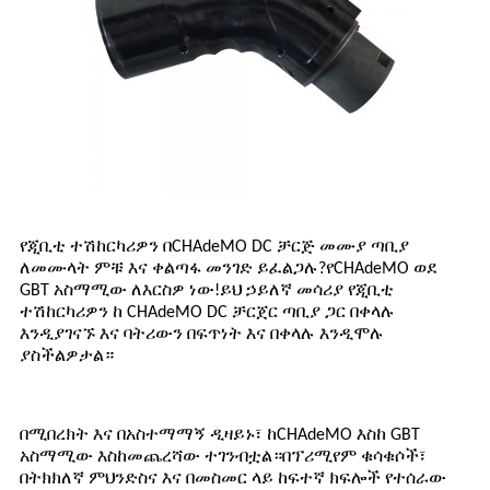
የጂቢቲ ተሽከርካሪዎን በCHAdeMO DC ቻርጅ መሙያ ጣቢያ
ለመሙላት ምቹ እና ቀልጣፋ መንገድ ይፈልጋሉ?የCHAdeMO ወደ
GBT አስማሚው ለእርስዎ ነው!ይህ ኃይለኛ መሳሪያ የጂቢቲ
ተሽከርካሪዎን ከ CHAdeMO DC ቻርጀር ጣቢያ ጋር በቀላሉ
እንዲያገናኙ እና ባትሪውን በፍጥነት እና በቀላሉ እንዲሞሉ
ያስችልዎታል።
በሚበረክት እና በአስተማማኝ ዲዛይኑ፣ ከCHAdeMO እስከ GBT
አስማሚው እስከመጨረሻው ተገንብቷል።በፕሪሚየም ቁሳቁሶች፣
በትክክለኛ ምህንድስና እና በመስመር ላይ ከፍተኛ ክፍሎች የተሰራው