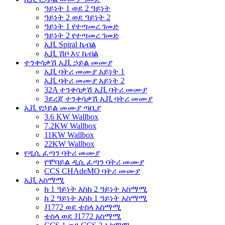
ዓይነት 1 ወደ 2 ዓይነት
ዓይነት 2 ወደ ዓይነት 2
ዓይነት 1 የተጣመረ ገመድ
ዓይነት 2 የተጣመረ ገመድ
ኢቪ Spiral ኬብል
ኢቪ ሽቦ እና ኬብል
ተንቀሳቃሽ ኢቪ ኃይል መሙያ
ኢቪ ባትሪ መሙያ አይነት 1
ኢቪ ባትሪ መሙያ አይነት 2
32A ተንቀሳቃሽ ኢቪ ባትሪ መሙያ
3ደረጃ ተንቀሳቃሽ ኢቪ ባትሪ መሙያ
ኢቪ የኃይል መሙያ ጣቢያ
3.6 KW Wallbox
7.2KW Wallbox
11KW Wallbox
22KW Wallbox
የዲሲ ፈጣን ባትሪ መሙያ
የሞባይል ዲሲ ፈጣን ባትሪ መሙያ
CCS CHAdeMO ባትሪ መሙያ
ኢቪ አስማሚ
ከ 1 ዓይነት እስከ 2 ዓይነት አስማሚ
ከ 2 ዓይነት እስከ 1 ዓይነት አስማሚ
J1772 ወደ ቴስላ አስማሚ
ቴስላ ወደ J1772 አስማሚ