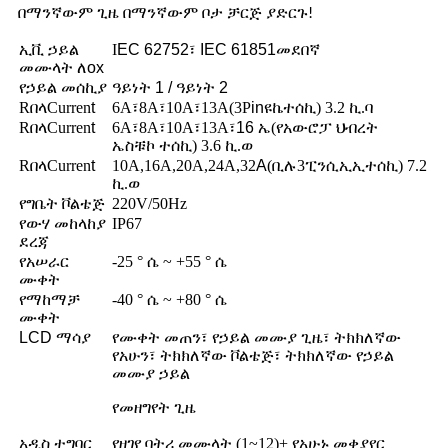
በማንኛውም ጊዜ በማንኛውም ቦታ ቻርጅ ያድርጉ!
ኢቪ ኃይል
I
EC 62752፣ IEC 61851
መደበኛ
መሙላት ለ
ox
የኃይል መሰኪያ
ዓይነት 1 / ዓይነት 2
R
በላ
Curren
t
6A፣8A፣10A፣13A(3P
in
ዩኬ
ተሰኪ
) 3.2 ኪ.ባ
R
በላ
Curren
t
6A፣8A፣10A፣13A፣
16 ኤ
(የአውሮፓ ህብረት
ኤስ
ቹኮ
ተሰኪ
) 3.6 ኪ.ወ
R
በላ
Curren
t
10A,16A,20A,24A,32
A
(ቢ
ሉ
3
ፒን
ሲኢኢ
ተሰኪ
) 7.2
ኪ.ወ
የግቤት ቮልቴጅ
220V/50Hz
የውሃ መከላከያ
IP67
ደረጃ
የአሠራር
-25 ° ሴ ~ +55 ° ሴ
ሙቀት
የማከማቻ
-40 ° ሴ ~ +80 ° ሴ
ሙቀት
LCD ማሳያ
የሙቀት መጠን፣ የኃይል መሙያ ጊዜ፣ ትክክለኛው
የአሁን፣ ትክክለኛው ቮልቴጅ፣ ትክክለኛው የኃይል
መሙያ ኃይል
የመዘግየት ጊዜ
አዲስ ተግባር
የዘገየ ባትሪ መሙላት (1~12)+ የአሁኑ መቀያየር