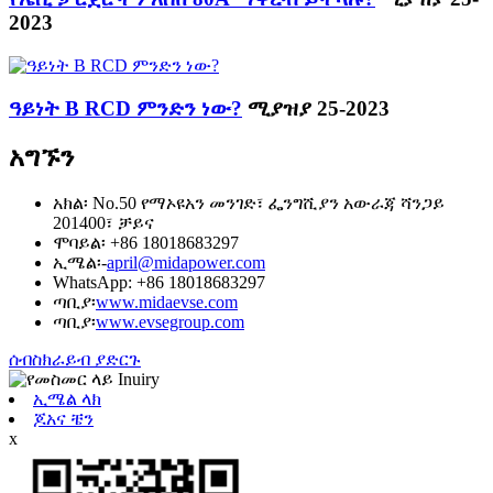
2023
ዓይነት B RCD ምንድን ነው?
ሚያዝያ 25-2023
አግኙን
አክል፡ No.50 የማኦዩአን መንገድ፣ ፌንግሺያን አውራጃ ሻንጋይ
201400፣ ቻይና
ሞባይል፡ +86 18018683297
ኢሜል፡-
april@midapower.com
WhatsApp: +86 18018683297
ጣቢያ፡
www.midaevse.com
ጣቢያ፡
www.evsegroup.com
ሰብስክራይብ ያድርጉ
ኢሜል ላክ
ጆአና ቼን
x