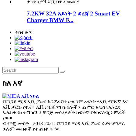
7.2KW 32A አይነት 2 ደረጃ 2 Smart EV
Charger BMW F...
ተከተሉን:
ስለ እኛ
የሻንጋይ ሚዳ ኢቪ ፓወር ኮርፖሬሽን ሁሉንም አይነት የኢቪ ማገናኛ እና
ኢቪ ቻርጅ ሶኬት፣ ኢቪ ቻርጅንግ ኬብሎችን ጨምሮ አዲስ የኢነርጂ
ኤሌክትሪክ ተሽከርካሪ ቻርጅ መሳሪያዎች ከፍተኛ የቴክኖሎጂ አምራች
ነው።
© የቅጂ መብት - 2018-2021፡ የሻንጋይ ሚዳ ኢቪ ፓወር ኃ.የተ.የግ.ማ.
ሁሉም መብቶች የተጠበቁ ናቸው