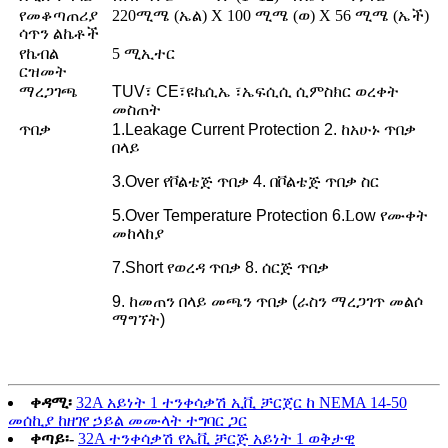
የመቆጣጠሪያ
220ሚሜ (ኤል) X 100 ሚሜ (ወ) X 56 ሚሜ (ኤች)
ሳጥን ልኬቶች
የኬብል
5 ሚ
ኢተር
ርዝመት
ማረጋገጫ
TUV፣ CE
፣ዩኬሲኤ ፣ኤፍሲሲ ሲ
ምስክር ወረቀት
መስጠት
ጥበቃ
1.Leakage Current Protection 2. ከአሁኑ ጥበቃ
በላይ
3.Over የቮልቴጅ ጥበቃ 4. በቮልቴጅ ጥበቃ ስር
5.Over Temperature Protection 6.
L
ow
የሙቀት
መከላከያ
7.Short የወረዳ ጥበቃ 8. ሰርጅ ጥበቃ
9. ከመጠን በላይ መጫን ጥበቃ (ራስን ማረጋገጥ መልሶ
ማግኘት)
ቀዳሚ፡
32A አይነት 1 ተንቀሳቃሽ ኢቪ ቻርጀር ከ NEMA 14-50
መሰኪያ ከዘገየ ኃይል መሙላት ተግባር ጋር
ቀጣይ፡-
32A ተንቀሳቃሽ የኤቪ ቻርጅ አይነት 1 ወቅታዊ