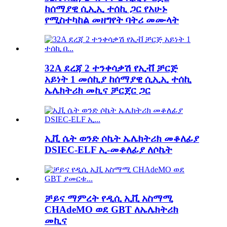
ከሰማያዊ ሲኢኢ ተሰኪ ጋር የአሁኑ
የሚስተካከል መዘግየት ባትሪ መሙላት
32A ደረጃ 2 ተንቀሳቃሽ የኢቭ ቻርጅ
አይነት 1 መሰኪያ ከሰማያዊ ሲኢኢ ተሰኪ
ኤሌክትሪክ መኪና ቻርጀር ጋር
ኢቪ ሴት ወንድ ሶኬት ኤሌክትሪክ መቆለፊያ
DSIEC-ELF ኢ-መቆለፊያ ለሶኬት
ቻይና ማምረት የዲሲ ኢቪ አስማሚ
CHAdeMO ወደ GBT ለኤሌክትሪክ
መኪና