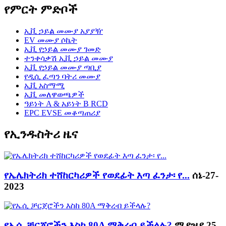
የምርት ምድቦች
ኢቪ ኃይል መሙያ አያያዥ
EV መሙያ ሶኬት
ኢቪ የኃይል መሙያ ገመድ
ተንቀሳቃሽ ኢቪ ኃይል መሙያ
ኢቪ የኃይል መሙያ ጣቢያ
የዲሲ ፈጣን ባትሪ መሙያ
ኢቪ አስማሚ
ኢቪ መለዋወጫዎች
ዓይነት A & አይነት B RCD
EPC EVSE መቆጣጠሪያ
የኢንዱስትሪ ዜና
የኤሌክትሪክ ተሸከርካሪዎች የወደፊት እጣ ፈንታ፡ የ...
ሰኔ-27-
2023
የኤሲ ቻርጀሮችን እስከ 80A ማቅረብ ይችላሉ?
ሚያዝያ 25-