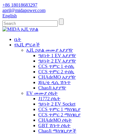
+86 18018683297
april@midapower.com
English
ቤት
የኢቪ ምርቶች
ኢቪ ኃይል መሙያ አያያዥ
ዓይነት 1 EV አያያዥ
ዓይነት 2 EV አያያዥ
CCS ጥምር 1 ተሰኪ
CCS ጥምር 2 ተሰኪ
CHAdeMO አያያዥ
ጂቢ/ቲ ዲሲ ሽጉጥ
ChaoJi አያያዥ
EV መሙያ ሶኬት
J1772 ሶኬት
ዓይነት 2 EV Socket
CCS ጥምር 1 ማስገቢያ
CCS ጥምር 2 ማስገቢያ
CHAdeMO ሶኬት
GBT ሽጉጥ ሶኬት
ChaoJi ማስገቢያዎች