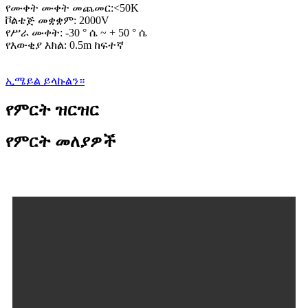
የሙቀት ሙቀት መጨመር:<50K
ቮልቴጅ መቋቋም: 2000V
የሥራ ሙቀት: -30 ° ሴ ~ + 50 ° ሴ
የእውቂያ እክል: 0.5m ከፍተኛ
ኢሜይል ይላኩልን።
የምርት ዝርዝር
የምርት መለያዎች