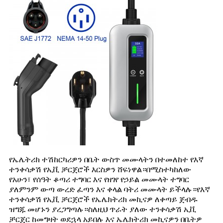
የኤሌትሪክ ተሽከርካሪዎን በቤት ውስጥ መሙላትን በተመለከተ የእኛ
ተንቀሳቃሽ የኢቪ ቻርጀሮች እርስዎን ሸፍነዋል።በሚስተካከለው
የአሁን፣ የሰዓት ቆጣሪ ተግባር እና የዘገየ የኃይል መሙላት ተግባር
ያለምንም ውጣ ውረድ ፈጣን እና ቀላል ባትሪ መሙላት ይችላሉ።የእኛ
ተንቀሳቃሽ የኢቪ ቻርጀሮች የኤሌክትሪክ መኪናዎ ለቀጣይ ጀብዱ
ዝግጁ መሆኑን ያረጋግጣሉ።ስለዚህ ጥራት ያለው ተንቀሳቃሽ ኢቪ
ቻርጀር ከመግዛት ወደኋላ አይበሉ እና ኤሌክትሪክ መኪናዎን በቤትዎ