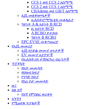
CCS 1 ወደ CCS 2 አስማሚ
CCS 2 ወደ CCS 1 አስማሚ
CHAdemo ወደ GB/T አስማሚ
ኢቪ መለዋወጫዎች
ኤሌክትሮማግኔቲክ መቆለፊያ
ዓይነት A & አይነት B RCD
ቢ አይነት RCD
A RCBO ይተይቡ
ዓይነት B RCBO
EPC EVSE መቆጣጠሪያ
የኢቪ መመሪያ
ኢቪ የኃይል መሙያ ሁነታዎች
EV መሙያ አያያዦች
የኤሌክትሪክ ተሽከርካሪ ብራንዶች
ፕሮጀክት
የቤት መሙላት
የህዝብ ክፍያ
የንግድ ክፍያ
የስራ ቦታ መሙላት
ዜና
ስለ እኛ
የእኛ የምስክር ወረቀት
አግኙን
የሚጠየቁ ጥያቄዎች