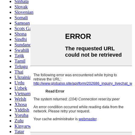
Sinhala
Slovak
Slovenian
Somali
Samoan
Scots Gaelic
Shona
Sindhi
Sundanese
Swahili
Tajik
Tamil
Telugu
Thai
Ukrainian
Urdu
Uzbek
Vietnamese
Welsh
Xhosa
Yiddish
Yoruba
Zulu
Kinyarwanda
Tatar