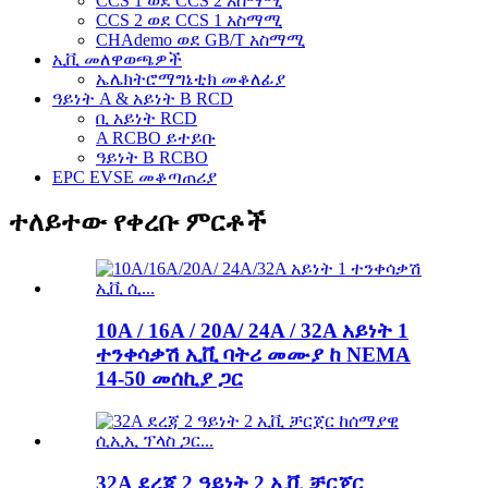
CCS 1 ወደ CCS 2 አስማሚ
CCS 2 ወደ CCS 1 አስማሚ
CHAdemo ወደ GB/T አስማሚ
ኢቪ መለዋወጫዎች
ኤሌክትሮማግኔቲክ መቆለፊያ
ዓይነት A & አይነት B RCD
ቢ አይነት RCD
A RCBO ይተይቡ
ዓይነት B RCBO
EPC EVSE መቆጣጠሪያ
ተለይተው የቀረቡ ምርቶች
10A / 16A / 20A/ 24A / 32A አይነት 1
ተንቀሳቃሽ ኢቪ ባትሪ መሙያ ከ NEMA
14-50 መሰኪያ ጋር
32A ደረጃ 2 ዓይነት 2 ኢቪ ቻርጀር