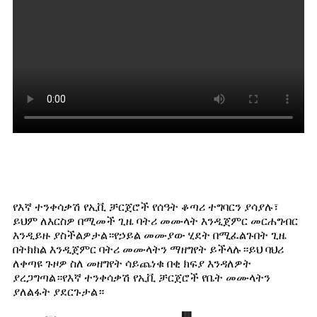
የእኛ ተንቀሳቃሽ የኢቪ ቻርጀሮች የሰዓት ቆጣሪ ተግባርን ያሳያሉ፣
ይህም ለእርስዎ በሚመች ጊዜ ባትሪ መሙላት እንዲጀምር መርሐግብር
እንዲይዙ ያስችልዎታል።የኃይል መሙያው ሂደት በሚፈልጉበት ጊዜ
በትክክል እንዲጀምር ባትሪ መሙላትን ማዘግየት ይችላሉ።ይህ ባህሪ
ለቀጣዩ ጉዞዎ ስለ መዘግየት ሳይጨነቁ በቂ ክፍያ እንዳለዎት
ያረጋግጣል።የእኛ ተንቀሳቃሽ የኢቪ ቻርጀሮች የቤት መሙላትን
ያለልፋት ያደርጉታል።