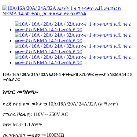
10A / 16A / 20A/ 24A / 32A አይነት 1 ተንቀሳቃሽ ኢቪ ባትሪ መሙያ ከ NEMA 14-50
መሰኪያ ጋር
አጭር መግለጫ፡-
ደረጃ የተሰጠው ወቅታዊ፡ 10A/16A/20A/ 24A/32A (አማራጭ)
የሚሰራ ቮልቴጅ: 110V ~ 250V AC
የዘገየ ክፍያ: 1-12ሰዓት
የኢንሱሌሽን መቋቋም፡>1000MΩ