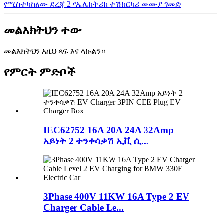
የሚስተካከለው ደረጃ 2 የኤሌክትሪክ ተሽከርካሪ መሙያ ገመድ
መልእክትህን ተው
መልእክትህን እዚህ ጻፍ እና ላኩልን።
የምርት ምድቦች
IEC62752 16A 20A 24A 32Amp
አይነት 2 ተንቀሳቃሽ ኢቪ ሲ...
3Phase 400V 11KW 16A Type 2 EV
Charger Cable Le...