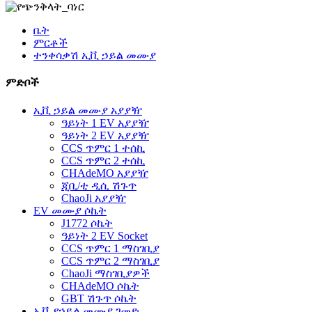
ቤት
ምርቶች
ተንቀሳቃሽ ኢቪ ኃይል መሙያ
ምድቦች
ኢቪ ኃይል መሙያ አያያዥ
ዓይነት 1 EV አያያዥ
ዓይነት 2 EV አያያዥ
CCS ጥምር 1 ተሰኪ
CCS ጥምር 2 ተሰኪ
CHAdeMO አያያዥ
ጂቢ/ቲ ዲሲ ሽጉጥ
ChaoJi አያያዥ
EV መሙያ ሶኬት
J1772 ሶኬት
ዓይነት 2 EV Socket
CCS ጥምር 1 ማስገቢያ
CCS ጥምር 2 ማስገቢያ
ChaoJi ማስገቢያዎች
CHAdeMO ሶኬት
GBT ሽጉጥ ሶኬት
ኢቪ የኃይል መሙያ ገመድ