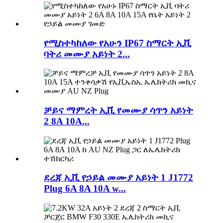
የሚስተካከለው የአሁን IP67 ስማርት ኢቪ
ባትሪ መሙያ አይነት 2...
ቻይና ማምረት ኢቪ የመሙያ ሳጥን አይነት
2 8A 10A...
ደረጃ ኢቪ የኃይል መሙያ አይነት 1 J1772
Plug 6A 8A 10A w...