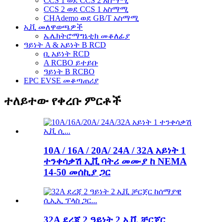
CCS 1 ወደ CCS 2 አስማሚ
CCS 2 ወደ CCS 1 አስማሚ
CHAdemo ወደ GB/T አስማሚ
ኢቪ መለዋወጫዎች
ኤሌክትሮማግኔቲክ መቆለፊያ
ዓይነት A & አይነት B RCD
ቢ አይነት RCD
A RCBO ይተይቡ
ዓይነት B RCBO
EPC EVSE መቆጣጠሪያ
ተለይተው የቀረቡ ምርቶች
10A / 16A / 20A/ 24A / 32A አይነት 1
ተንቀሳቃሽ ኢቪ ባትሪ መሙያ ከ NEMA
14-50 መሰኪያ ጋር
32A ደረጃ 2 ዓይነት 2 ኢቪ ቻርጀር