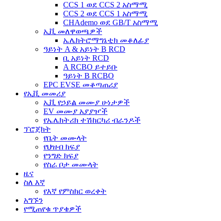
CCS 1 ወደ CCS 2 አስማሚ
CCS 2 ወደ CCS 1 አስማሚ
CHAdemo ወደ GB/T አስማሚ
ኢቪ መለዋወጫዎች
ኤሌክትሮማግኔቲክ መቆለፊያ
ዓይነት A & አይነት B RCD
ቢ አይነት RCD
A RCBO ይተይቡ
ዓይነት B RCBO
EPC EVSE መቆጣጠሪያ
የኢቪ መመሪያ
ኢቪ የኃይል መሙያ ሁነታዎች
EV መሙያ አያያዦች
የኤሌክትሪክ ተሽከርካሪ ብራንዶች
ፕሮጀክት
የቤት መሙላት
የህዝብ ክፍያ
የንግድ ክፍያ
የስራ ቦታ መሙላት
ዜና
ስለ እኛ
የእኛ የምስክር ወረቀት
አግኙን
የሚጠየቁ ጥያቄዎች