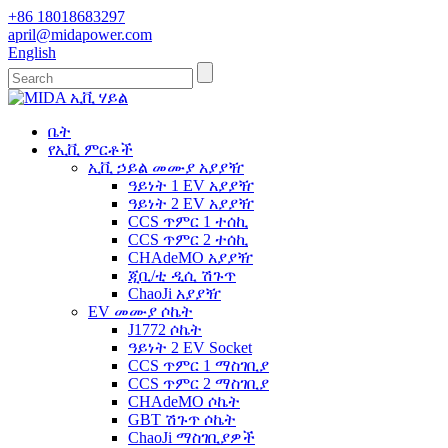
+86 18018683297
april@midapower.com
English
ቤት
የኢቪ ምርቶች
ኢቪ ኃይል መሙያ አያያዥ
ዓይነት 1 EV አያያዥ
ዓይነት 2 EV አያያዥ
CCS ጥምር 1 ተሰኪ
CCS ጥምር 2 ተሰኪ
CHAdeMO አያያዥ
ጂቢ/ቲ ዲሲ ሽጉጥ
ChaoJi አያያዥ
EV መሙያ ሶኬት
J1772 ሶኬት
ዓይነት 2 EV Socket
CCS ጥምር 1 ማስገቢያ
CCS ጥምር 2 ማስገቢያ
CHAdeMO ሶኬት
GBT ሽጉጥ ሶኬት
ChaoJi ማስገቢያዎች