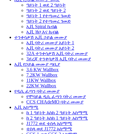
ዓይነት 1 ወደ 2 ዓይነት
ዓይነት 2 ወደ ዓይነት 2
ዓይነት 1 የተጣመረ ገመድ
ዓይነት 2 የተጣመረ ገመድ
ኢቪ Spiral ኬብል
ኢቪ ሽቦ እና ኬብል
ተንቀሳቃሽ ኢቪ ኃይል መሙያ
ኢቪ ባትሪ መሙያ አይነት 1
ኢቪ ባትሪ መሙያ አይነት 2
32A ተንቀሳቃሽ ኢቪ ባትሪ መሙያ
3ደረጃ ተንቀሳቃሽ ኢቪ ባትሪ መሙያ
ኢቪ የኃይል መሙያ ጣቢያ
3.6 KW Wallbox
7.2KW Wallbox
11KW Wallbox
22KW Wallbox
የዲሲ ፈጣን ባትሪ መሙያ
የሞባይል ዲሲ ፈጣን ባትሪ መሙያ
CCS CHAdeMO ባትሪ መሙያ
ኢቪ አስማሚ
ከ 1 ዓይነት እስከ 2 ዓይነት አስማሚ
ከ 2 ዓይነት እስከ 1 ዓይነት አስማሚ
J1772 ወደ ቴስላ አስማሚ
ቴስላ ወደ J1772 አስማሚ