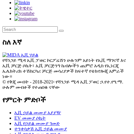
ስለ እኛ
የሻንጋይ ሚዳ ኢቪ ፓወር ኮርፖሬሽን ሁሉንም አይነት የኢቪ ማገናኛ እና
ኢቪ ቻርጅ ሶኬት፣ ኢቪ ቻርጅንግ ኬብሎችን ጨምሮ አዲስ የኢነርጂ
ኤሌክትሪክ ተሽከርካሪ ቻርጅ መሳሪያዎች ከፍተኛ የቴክኖሎጂ አምራች
ነው።
© የቅጂ መብት - 2018-2021፡ የሻንጋይ ሚዳ ኢቪ ፓወር ኃ.የተ.የግ.ማ.
ሁሉም መብቶች የተጠበቁ ናቸው
የምርት ምድቦች
ኢቪ ኃይል መሙያ አያያዥ
EV መሙያ ሶኬት
ኢቪ የኃይል መሙያ ገመድ
ተንቀሳቃሽ ኢቪ ኃይል መሙያ