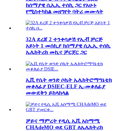
ከሰማያዊ ሲኢኢ ተሰኪ ጋር የአሁኑ
የሚስተካከል መዘግየት ባትሪ መሙላት
32A ደረጃ 2 ተንቀሳቃሽ የኢቭ ቻርጅ
አይነት 1 መሰኪያ ከሰማያዊ ሲኢኢ ተሰኪ
ኤሌክትሪክ መኪና ቻርጀር ጋር
ኢቪ የሴት ወንድ ሶኬት ኤሌክትሮማግኔቲክ
መቆለፊያ DSIEC-ELF ኢ-መቆለፊያ
መውደቅን ይከላከላል
ቻይና ማምረት የዲሲ ኢቪ አስማሚ
CHAdeMO ወደ GBT ለኤሌክትሪክ