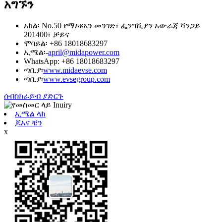
አግኙን
አክል፡ No.50 የማኦዩአን መንገድ፣ ፌንግሺያን አውራጃ ሻንጋይ
201400፣ ቻይና
ሞባይል፡ +86 18018683297
ኢሜል፡-
april@midapower.com
WhatsApp: +86 18018683297
ጣቢያ፡
www.midaevse.com
ጣቢያ፡
www.evsegroup.com
ሰብስክራይብ ያድርጉ
ኢሜል ላክ
ጆአና ቼን
x