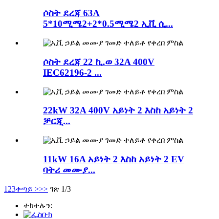
ሶስት ደረጃ 63A
5*10ሚሜ2+2*0.5ሚሜ2 ኢቪ ሲ...
ሶስት ደረጃ 22 ኪ.ወ 32A 400V
IEC62196-2 ...
22kW 32A 400V አይነት 2 እስከ አይነት 2
ቻርጂ...
11kW 16A አይነት 2 እስከ አይነት 2 EV
ባትሪ መሙያ...
1
2
3
ቀጣይ >
>>
ገጽ 1/3
ተከተሉን: