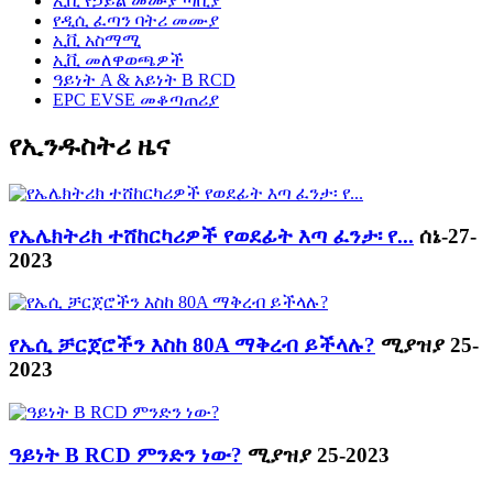
ኢቪ የኃይል መሙያ ጣቢያ
የዲሲ ፈጣን ባትሪ መሙያ
ኢቪ አስማሚ
ኢቪ መለዋወጫዎች
ዓይነት A & አይነት B RCD
EPC EVSE መቆጣጠሪያ
የኢንዱስትሪ ዜና
የኤሌክትሪክ ተሸከርካሪዎች የወደፊት እጣ ፈንታ፡ የ...
ሰኔ-27-
2023
የኤሲ ቻርጀሮችን እስከ 80A ማቅረብ ይችላሉ?
ሚያዝያ 25-
2023
ዓይነት B RCD ምንድን ነው?
ሚያዝያ 25-2023