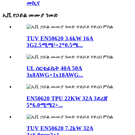
መኪና
ኢቪ የኃይል መሙያ ገመድ
TUV EN50620 3.6kW 16A
3G2.5ሚሜ²+2*0.5ሜ...
UL ሰርቲፊኬት 40A 50A
3x8AWG+1x18AWG...
EN50620 TPU 22KW 32A 3ደረጃ
5*6.0ሚሜ2+...
TUV EN50620 7.2kW 32A
3×6.0mm2+1...