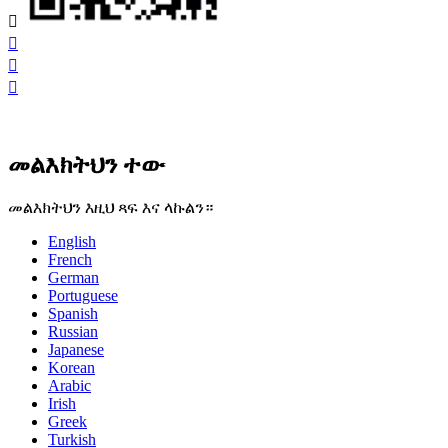




መልእክትህን ተው
መልእክትህን እዚህ ጻፍ እና ላኩልን።
English
French
German
Portuguese
Spanish
Russian
Japanese
Korean
Arabic
Irish
Greek
Turkish