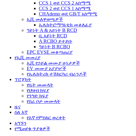
CCS 1 ወደ CCS 2 አስማሚ
CCS 2 ወደ CCS 1 አስማሚ
CHAdemo ወደ GB/T አስማሚ
ኢቪ መለዋወጫዎች
ኤሌክትሮማግኔቲክ መቆለፊያ
ዓይነት A & አይነት B RCD
ቢ አይነት RCD
A RCBO ይተይቡ
ዓይነት B RCBO
EPC EVSE መቆጣጠሪያ
የኢቪ መመሪያ
ኢቪ የኃይል መሙያ ሁነታዎች
EV መሙያ አያያዦች
የኤሌክትሪክ ተሽከርካሪ ብራንዶች
ፕሮጀክት
የቤት መሙላት
የህዝብ ክፍያ
የንግድ ክፍያ
የስራ ቦታ መሙላት
ዜና
ስለ እኛ
የእኛ የምስክር ወረቀት
አግኙን
የሚጠየቁ ጥያቄዎች