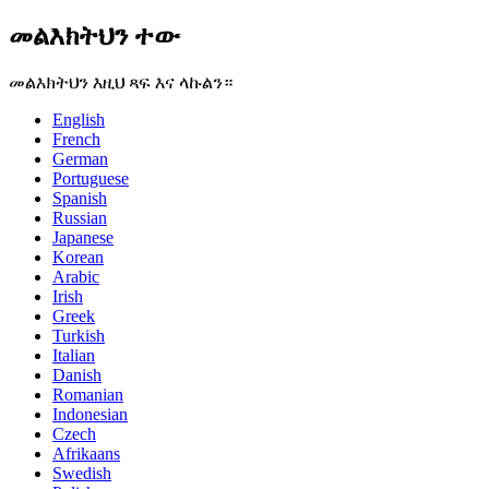
መልእክትህን ተው
መልእክትህን እዚህ ጻፍ እና ላኩልን።
English
French
German
Portuguese
Spanish
Russian
Japanese
Korean
Arabic
Irish
Greek
Turkish
Italian
Danish
Romanian
Indonesian
Czech
Afrikaans
Swedish