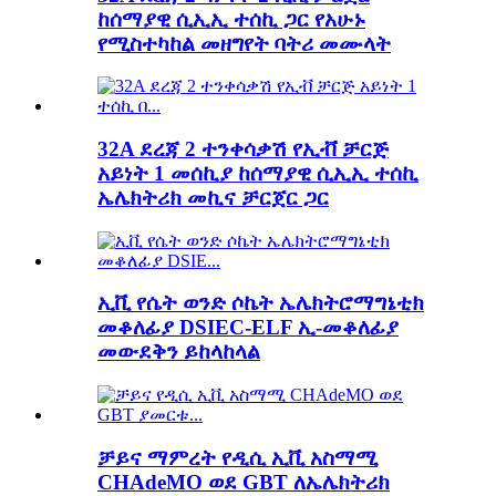
ከሰማያዊ ሲኢኢ ተሰኪ ጋር የአሁኑ
የሚስተካከል መዘግየት ባትሪ መሙላት
32A ደረጃ 2 ተንቀሳቃሽ የኢቭ ቻርጅ
አይነት 1 መሰኪያ ከሰማያዊ ሲኢኢ ተሰኪ
ኤሌክትሪክ መኪና ቻርጀር ጋር
ኢቪ የሴት ወንድ ሶኬት ኤሌክትሮማግኔቲክ
መቆለፊያ DSIEC-ELF ኢ-መቆለፊያ
መውደቅን ይከላከላል
ቻይና ማምረት የዲሲ ኢቪ አስማሚ
CHAdeMO ወደ GBT ለኤሌክትሪክ