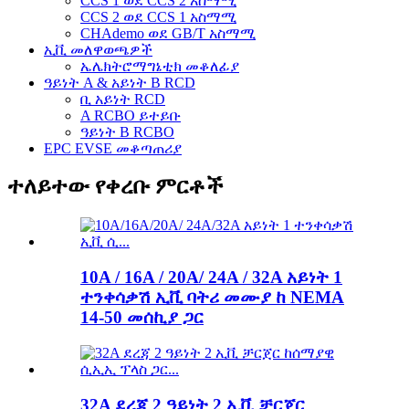
CCS 1 ወደ CCS 2 አስማሚ
CCS 2 ወደ CCS 1 አስማሚ
CHAdemo ወደ GB/T አስማሚ
ኢቪ መለዋወጫዎች
ኤሌክትሮማግኔቲክ መቆለፊያ
ዓይነት A & አይነት B RCD
ቢ አይነት RCD
A RCBO ይተይቡ
ዓይነት B RCBO
EPC EVSE መቆጣጠሪያ
ተለይተው የቀረቡ ምርቶች
10A / 16A / 20A/ 24A / 32A አይነት 1
ተንቀሳቃሽ ኢቪ ባትሪ መሙያ ከ NEMA
14-50 መሰኪያ ጋር
32A ደረጃ 2 ዓይነት 2 ኢቪ ቻርጀር