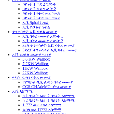
ዓይነት 1 ወደ 2 ዓይነት
ዓይነት 2 ወደ ዓይነት 2
ዓይነት 1 የተጣመረ ገመድ
ዓይነት 2 የተጣመረ ገመድ
ኢቪ Spiral ኬብል
ኢቪ ሽቦ እና ኬብል
ተንቀሳቃሽ ኢቪ ኃይል መሙያ
ኢቪ ባትሪ መሙያ አይነት 1
ኢቪ ባትሪ መሙያ አይነት 2
32A ተንቀሳቃሽ ኢቪ ባትሪ መሙያ
3ደረጃ ተንቀሳቃሽ ኢቪ ባትሪ መሙያ
ኢቪ የኃይል መሙያ ጣቢያ
3.6 KW Wallbox
7.2KW Wallbox
11KW Wallbox
22KW Wallbox
የዲሲ ፈጣን ባትሪ መሙያ
የሞባይል ዲሲ ፈጣን ባትሪ መሙያ
CCS CHAdeMO ባትሪ መሙያ
ኢቪ አስማሚ
ከ 1 ዓይነት እስከ 2 ዓይነት አስማሚ
ከ 2 ዓይነት እስከ 1 ዓይነት አስማሚ
J1772 ወደ ቴስላ አስማሚ
ቴስላ ወደ J1772 አስማሚ