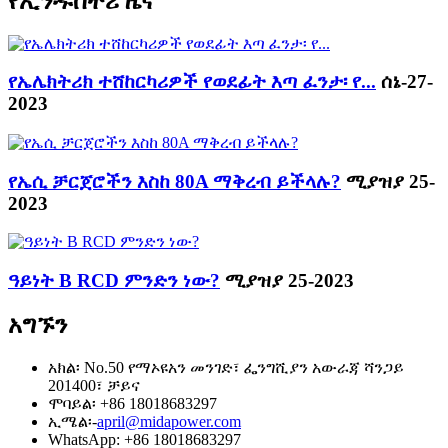
የኢንዱስትሪ ዜና
የኤሌክትሪክ ተሸከርካሪዎች የወደፊት እጣ ፈንታ፡ የ...
ሰኔ-27-
2023
የኤሲ ቻርጀሮችን እስከ 80A ማቅረብ ይችላሉ?
ሚያዝያ 25-
2023
ዓይነት B RCD ምንድን ነው?
ሚያዝያ 25-2023
አግኙን
አክል፡ No.50 የማኦዩአን መንገድ፣ ፌንግሺያን አውራጃ ሻንጋይ
201400፣ ቻይና
ሞባይል፡ +86 18018683297
ኢሜል፡-
april@midapower.com
WhatsApp: +86 18018683297