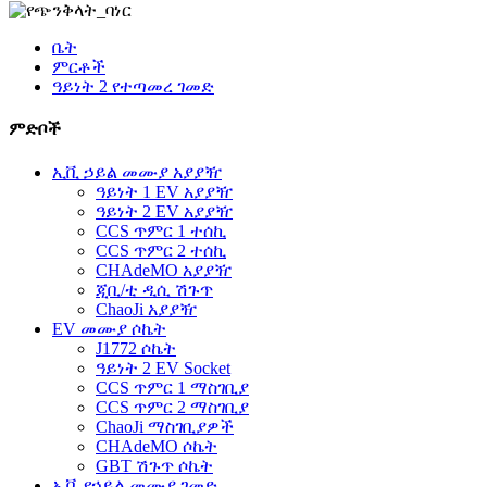
ቤት
ምርቶች
ዓይነት 2 የተጣመረ ገመድ
ምድቦች
ኢቪ ኃይል መሙያ አያያዥ
ዓይነት 1 EV አያያዥ
ዓይነት 2 EV አያያዥ
CCS ጥምር 1 ተሰኪ
CCS ጥምር 2 ተሰኪ
CHAdeMO አያያዥ
ጂቢ/ቲ ዲሲ ሽጉጥ
ChaoJi አያያዥ
EV መሙያ ሶኬት
J1772 ሶኬት
ዓይነት 2 EV Socket
CCS ጥምር 1 ማስገቢያ
CCS ጥምር 2 ማስገቢያ
ChaoJi ማስገቢያዎች
CHAdeMO ሶኬት
GBT ሽጉጥ ሶኬት
ኢቪ የኃይል መሙያ ገመድ