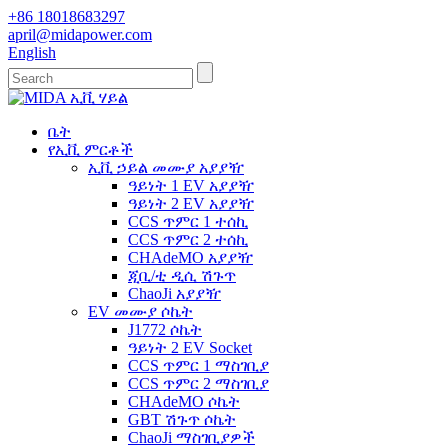
+86 18018683297
april@midapower.com
English
ቤት
የኢቪ ምርቶች
ኢቪ ኃይል መሙያ አያያዥ
ዓይነት 1 EV አያያዥ
ዓይነት 2 EV አያያዥ
CCS ጥምር 1 ተሰኪ
CCS ጥምር 2 ተሰኪ
CHAdeMO አያያዥ
ጂቢ/ቲ ዲሲ ሽጉጥ
ChaoJi አያያዥ
EV መሙያ ሶኬት
J1772 ሶኬት
ዓይነት 2 EV Socket
CCS ጥምር 1 ማስገቢያ
CCS ጥምር 2 ማስገቢያ
CHAdeMO ሶኬት
GBT ሽጉጥ ሶኬት
ChaoJi ማስገቢያዎች