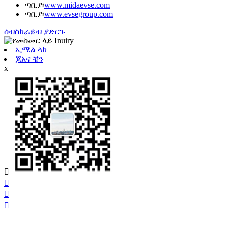
ጣቢያ፡
www.midaevse.com
ጣቢያ፡
www.evsegroup.com
ሰብስክራይብ ያድርጉ
ኢሜል ላክ
ጆአና ቼን
x



