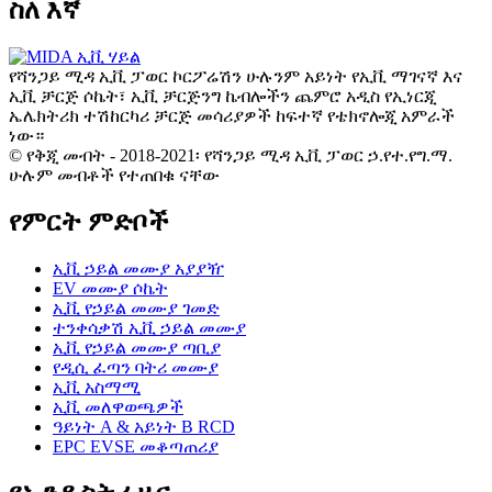
ስለ እኛ
የሻንጋይ ሚዳ ኢቪ ፓወር ኮርፖሬሽን ሁሉንም አይነት የኢቪ ማገናኛ እና
ኢቪ ቻርጅ ሶኬት፣ ኢቪ ቻርጅንግ ኬብሎችን ጨምሮ አዲስ የኢነርጂ
ኤሌክትሪክ ተሽከርካሪ ቻርጅ መሳሪያዎች ከፍተኛ የቴክኖሎጂ አምራች
ነው።
© የቅጂ መብት - 2018-2021፡ የሻንጋይ ሚዳ ኢቪ ፓወር ኃ.የተ.የግ.ማ.
ሁሉም መብቶች የተጠበቁ ናቸው
የምርት ምድቦች
ኢቪ ኃይል መሙያ አያያዥ
EV መሙያ ሶኬት
ኢቪ የኃይል መሙያ ገመድ
ተንቀሳቃሽ ኢቪ ኃይል መሙያ
ኢቪ የኃይል መሙያ ጣቢያ
የዲሲ ፈጣን ባትሪ መሙያ
ኢቪ አስማሚ
ኢቪ መለዋወጫዎች
ዓይነት A & አይነት B RCD
EPC EVSE መቆጣጠሪያ