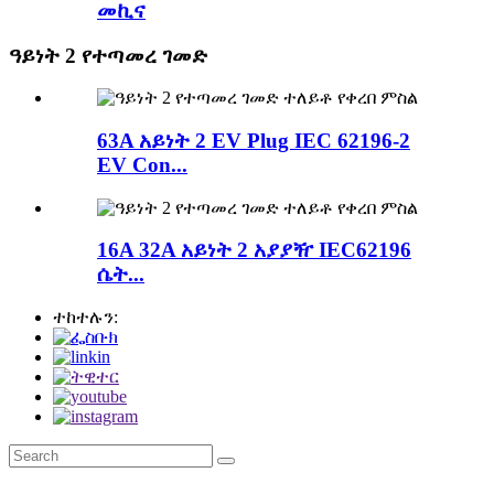
መኪና
ዓይነት 2 የተጣመረ ገመድ
63A አይነት 2 EV Plug IEC 62196-2
EV Con...
16A 32A አይነት 2 አያያዥ IEC62196
ሴት...
ተከተሉን: