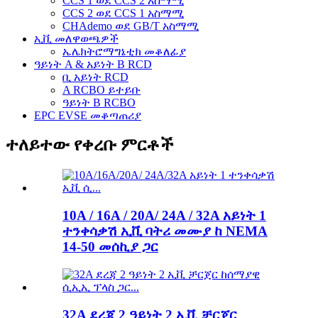
CCS 1 ወደ CCS 2 አስማሚ
CCS 2 ወደ CCS 1 አስማሚ
CHAdemo ወደ GB/T አስማሚ
ኢቪ መለዋወጫዎች
ኤሌክትሮማግኔቲክ መቆለፊያ
ዓይነት A & አይነት B RCD
ቢ አይነት RCD
A RCBO ይተይቡ
ዓይነት B RCBO
EPC EVSE መቆጣጠሪያ
ተለይተው የቀረቡ ምርቶች
10A / 16A / 20A/ 24A / 32A አይነት 1
ተንቀሳቃሽ ኢቪ ባትሪ መሙያ ከ NEMA
14-50 መሰኪያ ጋር
32A ደረጃ 2 ዓይነት 2 ኢቪ ቻርጀር