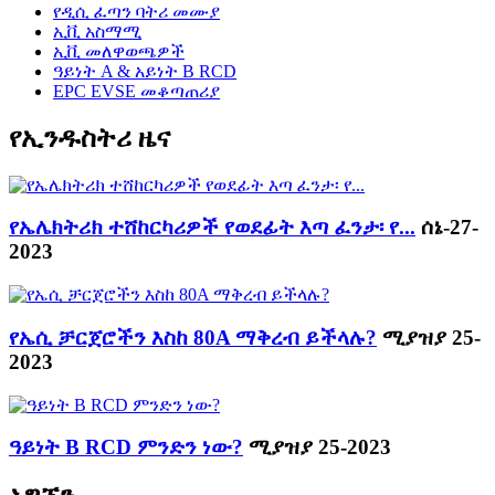
የዲሲ ፈጣን ባትሪ መሙያ
ኢቪ አስማሚ
ኢቪ መለዋወጫዎች
ዓይነት A & አይነት B RCD
EPC EVSE መቆጣጠሪያ
የኢንዱስትሪ ዜና
የኤሌክትሪክ ተሸከርካሪዎች የወደፊት እጣ ፈንታ፡ የ...
ሰኔ-27-
2023
የኤሲ ቻርጀሮችን እስከ 80A ማቅረብ ይችላሉ?
ሚያዝያ 25-
2023
ዓይነት B RCD ምንድን ነው?
ሚያዝያ 25-2023