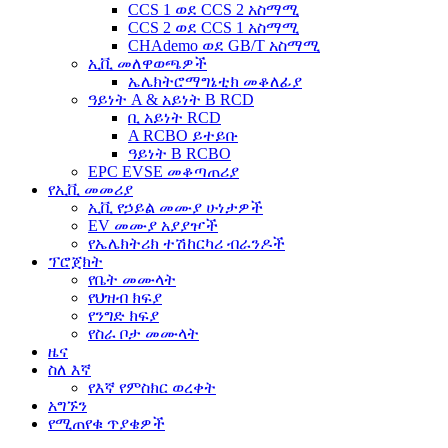
CCS 1 ወደ CCS 2 አስማሚ
CCS 2 ወደ CCS 1 አስማሚ
CHAdemo ወደ GB/T አስማሚ
ኢቪ መለዋወጫዎች
ኤሌክትሮማግኔቲክ መቆለፊያ
ዓይነት A & አይነት B RCD
ቢ አይነት RCD
A RCBO ይተይቡ
ዓይነት B RCBO
EPC EVSE መቆጣጠሪያ
የኢቪ መመሪያ
ኢቪ የኃይል መሙያ ሁነታዎች
EV መሙያ አያያዦች
የኤሌክትሪክ ተሽከርካሪ ብራንዶች
ፕሮጀክት
የቤት መሙላት
የህዝብ ክፍያ
የንግድ ክፍያ
የስራ ቦታ መሙላት
ዜና
ስለ እኛ
የእኛ የምስክር ወረቀት
አግኙን
የሚጠየቁ ጥያቄዎች