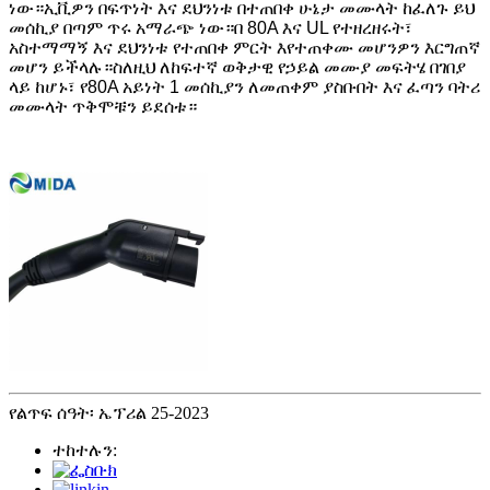
ነው።ኢቪዎን በፍጥነት እና ደህንነቱ በተጠበቀ ሁኔታ መሙላት ከፈለጉ ይህ
መሰኪያ በጣም ጥሩ አማራጭ ነው።በ 80A እና UL የተዘረዘሩት፣
አስተማማኝ እና ደህንነቱ የተጠበቀ ምርት እየተጠቀሙ መሆንዎን እርግጠኛ
መሆን ይችላሉ።ስለዚህ ለከፍተኛ ወቅታዊ የኃይል መሙያ መፍትሄ በገበያ
ላይ ከሆኑ፣ የ80A አይነት 1 መሰኪያን ለመጠቀም ያስቡበት እና ፈጣን ባትሪ
መሙላት ጥቅሞቹን ይደሰቱ።
የልጥፍ ሰዓት፡ ኤፕሪል 25-2023
ተከተሉን: