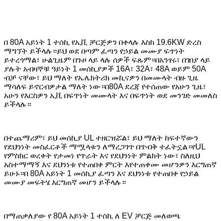
በ 80A አይነት 1 ተሰኪ የኢቪ ቻርጅዎን በቀላሉ እስከ 19.6KW ድረስ
ማግኘት ይችላሉ።ይህ ወደ በጣም ፈጣን የኃይል መሙያ ፍጥነት
ይተረጎማል፣ ሁልጊዜም በጉዞ ላይ ላሉ ሰዎች ፍጹም።በአንፃሩ፣ በገበያ ላይ
ያሉት አብዛኞቹ ዓይነት 1 መሰኪያዎች 16A፣ 32A፣ 48A ወይም 50A
ብቻ ናቸው፣ ይህ ማለት የኤሌክትሪክ መኪናዎን በመሙላት ብዙ ጊዜ
ማሳለፍ ይኖርብዎታል ማለት ነው።በ80A ደረጃ የተሰጠው የአሁን ጊዜ፣
አሁን የእርስዎን ኢቪ በፍጥነት መሙላት እና በፍጥነት ወደ መንገድ መመለስ
ይችላሉ።
በተጨማሪም፣ ይህ መሰኪያ UL ተዘርዝሯል፣ ይህ ማለት ከፍተኛውን
የደህንነት መስፈርቶች ማሟላቱን ለማረጋገጥ በጥብቅ ተፈትኗል።የUL
የምስክር ወረቀት የታመነ የጥራት እና የደህንነት ምልክት ነው፣ ስለዚህ
አስተማማኝ እና ደህንነቱ የተጠበቀ ምርት እየተጠቀሙ መሆንዎን እርግጠኛ
ይሁኑ።በ 80A አይነት 1 መሰኪያ ፈጣን እና ደህንነቱ የተጠበቀ የኃይል
መሙያ መፍትሄ እርግጠኛ መሆን ይችላሉ።
በማጠቃለያው የ 80A አይነት 1 ተሰኪ ለ EV ቻርጅ መለወጫ