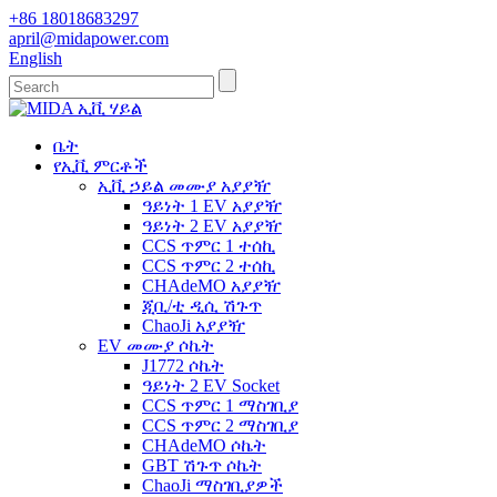
+86 18018683297
april@midapower.com
English
ቤት
የኢቪ ምርቶች
ኢቪ ኃይል መሙያ አያያዥ
ዓይነት 1 EV አያያዥ
ዓይነት 2 EV አያያዥ
CCS ጥምር 1 ተሰኪ
CCS ጥምር 2 ተሰኪ
CHAdeMO አያያዥ
ጂቢ/ቲ ዲሲ ሽጉጥ
ChaoJi አያያዥ
EV መሙያ ሶኬት
J1772 ሶኬት
ዓይነት 2 EV Socket
CCS ጥምር 1 ማስገቢያ
CCS ጥምር 2 ማስገቢያ
CHAdeMO ሶኬት
GBT ሽጉጥ ሶኬት
ChaoJi ማስገቢያዎች