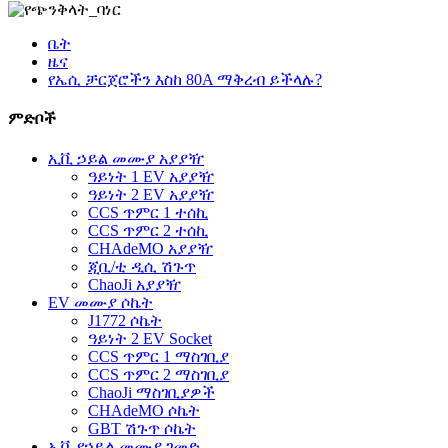
ቤት
ዜና
የኤሲ ቻርጀሮችን እስከ 80A ማቅረብ ይችላሉ?
ምድቦች
ኢቪ ኃይል መሙያ አያያዥ
ዓይነት 1 EV አያያዥ
ዓይነት 2 EV አያያዥ
CCS ጥምር 1 ተሰኪ
CCS ጥምር 2 ተሰኪ
CHAdeMO አያያዥ
ጂቢ/ቲ ዲሲ ሽጉጥ
ChaoJi አያያዥ
EV መሙያ ሶኬት
J1772 ሶኬት
ዓይነት 2 EV Socket
CCS ጥምር 1 ማስገቢያ
CCS ጥምር 2 ማስገቢያ
ChaoJi ማስገቢያዎች
CHAdeMO ሶኬት
GBT ሽጉጥ ሶኬት
ኢቪ የኃይል መሙያ ገመድ