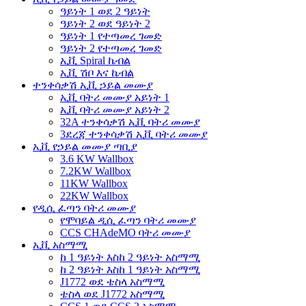
ዓይነት 1 ወደ 2 ዓይነት
ዓይነት 2 ወደ ዓይነት 2
ዓይነት 1 የተጣመረ ገመድ
ዓይነት 2 የተጣመረ ገመድ
ኢቪ Spiral ኬብል
ኢቪ ሽቦ እና ኬብል
ተንቀሳቃሽ ኢቪ ኃይል መሙያ
ኢቪ ባትሪ መሙያ አይነት 1
ኢቪ ባትሪ መሙያ አይነት 2
32A ተንቀሳቃሽ ኢቪ ባትሪ መሙያ
3ደረጃ ተንቀሳቃሽ ኢቪ ባትሪ መሙያ
ኢቪ የኃይል መሙያ ጣቢያ
3.6 KW Wallbox
7.2KW Wallbox
11KW Wallbox
22KW Wallbox
የዲሲ ፈጣን ባትሪ መሙያ
የሞባይል ዲሲ ፈጣን ባትሪ መሙያ
CCS CHAdeMO ባትሪ መሙያ
ኢቪ አስማሚ
ከ 1 ዓይነት እስከ 2 ዓይነት አስማሚ
ከ 2 ዓይነት እስከ 1 ዓይነት አስማሚ
J1772 ወደ ቴስላ አስማሚ
ቴስላ ወደ J1772 አስማሚ