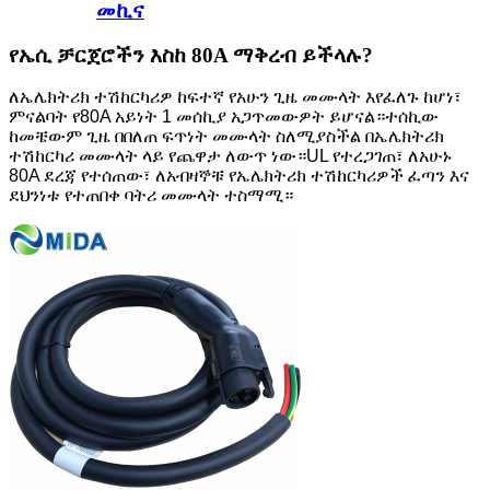
መኪና
የኤሲ ቻርጀሮችን እስከ 80A ማቅረብ ይችላሉ?
ለኤሌክትሪክ ተሽከርካሪዎ ከፍተኛ የአሁን ጊዜ መሙላት እየፈለጉ ከሆነ፣
ምናልባት የ80A አይነት 1 መሰኪያ አጋጥመውዎት ይሆናል።ተሰኪው
ከመቼውም ጊዜ በበለጠ ፍጥነት መሙላት ስለሚያስችል በኤሌክትሪክ
ተሽከርካሪ መሙላት ላይ የጨዋታ ለውጥ ነው።UL የተረጋገጠ፣ ለአሁኑ
80A ደረጃ የተሰጠው፣ ለአብዛኞቹ የኤሌክትሪክ ተሽከርካሪዎች ፈጣን እና
ደህንነቱ የተጠበቀ ባትሪ መሙላት ተስማሚ።