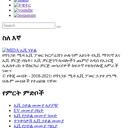
ስለ እኛ
የሻንጋይ ሚዳ ኢቪ ፓወር ኮርፖሬሽን ሁሉንም አይነት የኢቪ ማገናኛ እና
ኢቪ ቻርጅ ሶኬት፣ ኢቪ ቻርጅንግ ኬብሎችን ጨምሮ አዲስ የኢነርጂ
ኤሌክትሪክ ተሽከርካሪ ቻርጅ መሳሪያዎች ከፍተኛ የቴክኖሎጂ አምራች
ነው።
© የቅጂ መብት - 2018-2021፡ የሻንጋይ ሚዳ ኢቪ ፓወር ኃ.የተ.የግ.ማ.
ሁሉም መብቶች የተጠበቁ ናቸው
የምርት ምድቦች
ኢቪ ኃይል መሙያ አያያዥ
EV መሙያ ሶኬት
ኢቪ የኃይል መሙያ ገመድ
ተንቀሳቃሽ ኢቪ ኃይል መሙያ
ኢቪ የኃይል መሙያ ጣቢያ