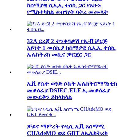
ከሰማያዊ ሲኢኢ ተሰኪ ጋር የአሁኑ
የሚስተካከል መዘግየት ባትሪ መሙላት
32A ደረጃ 2 ተንቀሳቃሽ የኢቭ ቻርጅ
አይነት 1 መሰኪያ ከሰማያዊ ሲኢኢ ተሰኪ
ኤሌክትሪክ መኪና ቻርጀር ጋር
ኢቪ የሴት ወንድ ሶኬት ኤሌክትሮማግኔቲክ
መቆለፊያ DSIEC-ELF ኢ-መቆለፊያ
መውደቅን ይከላከላል
ቻይና ማምረት የዲሲ ኢቪ አስማሚ
CHAdeMO ወደ GBT ለኤሌክትሪክ