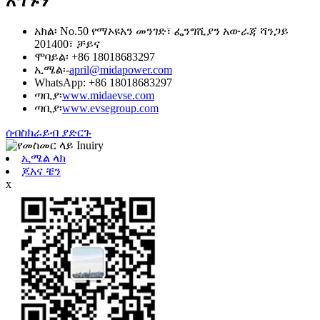
አግኙን
አክል፡ No.50 የማኦዩአን መንገድ፣ ፌንግሺያን አውራጃ ሻንጋይ
201400፣ ቻይና
ሞባይል፡ +86 18018683297
ኢሜል፡-
april@midapower.com
WhatsApp: +86 18018683297
ጣቢያ፡
www.midaevse.com
ጣቢያ፡
www.evsegroup.com
ሰብስክራይብ ያድርጉ
ኢሜል ላክ
ጆአና ቼን
x