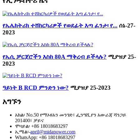
የኢንዱስትሪ ዜና
የኤሌክትሪክ ተሸከርካሪዎች የወደፊት እጣ ፈንታ፡ የ...
ሰኔ-27-
2023
የኤሲ ቻርጀሮችን እስከ 80A ማቅረብ ይችላሉ?
ሚያዝያ 25-
2023
ዓይነት B RCD ምንድን ነው?
ሚያዝያ 25-2023
አግኙን
አክል፡ No.50 የማኦዩአን መንገድ፣ ፌንግሺያን አውራጃ ሻንጋይ
201400፣ ቻይና
ሞባይል፡ +86 18018683297
ኢሜል፡-
april@midapower.com
WhatsApp: +86 18018683297