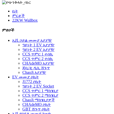
ቤት
ምርቶች
22KW Wallbox
ምድቦች
ኢቪ ኃይል መሙያ አያያዥ
ዓይነት 1 EV አያያዥ
ዓይነት 2 EV አያያዥ
CCS ጥምር 1 ተሰኪ
CCS ጥምር 2 ተሰኪ
CHAdeMO አያያዥ
ጂቢ/ቲ ዲሲ ሽጉጥ
ChaoJi አያያዥ
EV መሙያ ሶኬት
J1772 ሶኬት
ዓይነት 2 EV Socket
CCS ጥምር 1 ማስገቢያ
CCS ጥምር 2 ማስገቢያ
ChaoJi ማስገቢያዎች
CHAdeMO ሶኬት
GBT ሽጉጥ ሶኬት
ኢቪ የኃይል መሙያ ገመድ