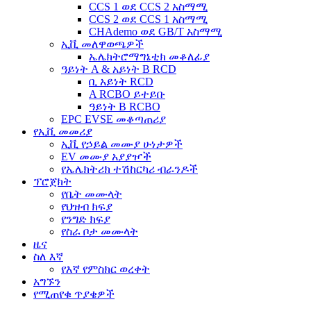
CCS 1 ወደ CCS 2 አስማሚ
CCS 2 ወደ CCS 1 አስማሚ
CHAdemo ወደ GB/T አስማሚ
ኢቪ መለዋወጫዎች
ኤሌክትሮማግኔቲክ መቆለፊያ
ዓይነት A & አይነት B RCD
ቢ አይነት RCD
A RCBO ይተይቡ
ዓይነት B RCBO
EPC EVSE መቆጣጠሪያ
የኢቪ መመሪያ
ኢቪ የኃይል መሙያ ሁነታዎች
EV መሙያ አያያዦች
የኤሌክትሪክ ተሽከርካሪ ብራንዶች
ፕሮጀክት
የቤት መሙላት
የህዝብ ክፍያ
የንግድ ክፍያ
የስራ ቦታ መሙላት
ዜና
ስለ እኛ
የእኛ የምስክር ወረቀት
አግኙን
የሚጠየቁ ጥያቄዎች