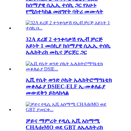
ከሰማያዊ ሲኢኢ ተሰኪ ጋር የአሁኑ
የሚስተካከል መዘግየት ባትሪ መሙላት
32A ደረጃ 2 ተንቀሳቃሽ የኢቭ ቻርጅ
አይነት 1 መሰኪያ ከሰማያዊ ሲኢኢ ተሰኪ
ኤሌክትሪክ መኪና ቻርጀር ጋር
ኢቪ የሴት ወንድ ሶኬት ኤሌክትሮማግኔቲክ
መቆለፊያ DSIEC-ELF ኢ-መቆለፊያ
መውደቅን ይከላከላል
ቻይና ማምረት የዲሲ ኢቪ አስማሚ
CHAdeMO ወደ GBT ለኤሌክትሪክ