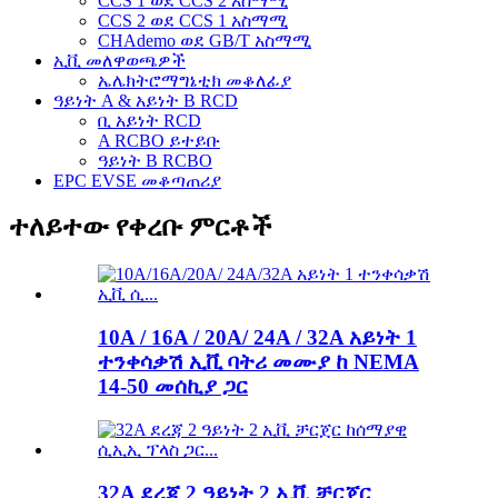
CCS 1 ወደ CCS 2 አስማሚ
CCS 2 ወደ CCS 1 አስማሚ
CHAdemo ወደ GB/T አስማሚ
ኢቪ መለዋወጫዎች
ኤሌክትሮማግኔቲክ መቆለፊያ
ዓይነት A & አይነት B RCD
ቢ አይነት RCD
A RCBO ይተይቡ
ዓይነት B RCBO
EPC EVSE መቆጣጠሪያ
ተለይተው የቀረቡ ምርቶች
10A / 16A / 20A/ 24A / 32A አይነት 1
ተንቀሳቃሽ ኢቪ ባትሪ መሙያ ከ NEMA
14-50 መሰኪያ ጋር
32A ደረጃ 2 ዓይነት 2 ኢቪ ቻርጀር