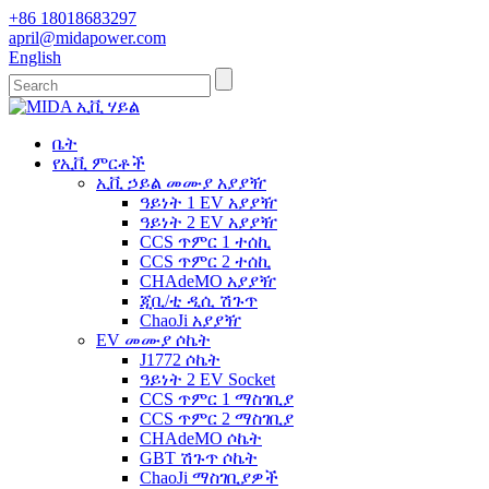
+86 18018683297
april@midapower.com
English
ቤት
የኢቪ ምርቶች
ኢቪ ኃይል መሙያ አያያዥ
ዓይነት 1 EV አያያዥ
ዓይነት 2 EV አያያዥ
CCS ጥምር 1 ተሰኪ
CCS ጥምር 2 ተሰኪ
CHAdeMO አያያዥ
ጂቢ/ቲ ዲሲ ሽጉጥ
ChaoJi አያያዥ
EV መሙያ ሶኬት
J1772 ሶኬት
ዓይነት 2 EV Socket
CCS ጥምር 1 ማስገቢያ
CCS ጥምር 2 ማስገቢያ
CHAdeMO ሶኬት
GBT ሽጉጥ ሶኬት
ChaoJi ማስገቢያዎች