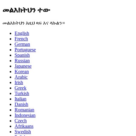
መልእክትህን ተው
መልእክትህን እዚህ ጻፍ እና ላኩልን።
English
French
German
Portuguese
Spanish
Russian
Japanese
Korean
Arabic
Irish
Greek
Turkish
Italian
Danish
Romanian
Indonesian
Czech
Afrikaans
Swedish