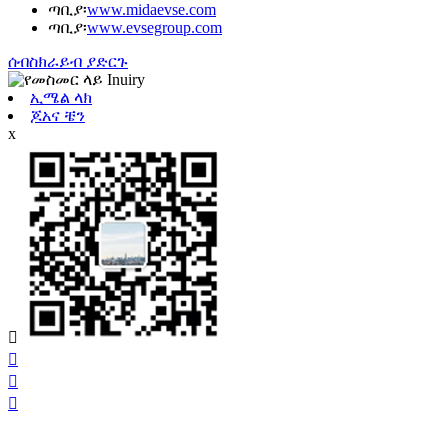
ጣቢያ፡
www.midaevse.com
ጣቢያ፡
www.evsegroup.com
ሰብስክራይብ ያድርጉ
ኢሜል ላክ
ጆአና ቼን
x



