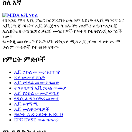
ስለ እኛ
የሻንጋይ ሚዳ ኢቪ ፓወር ኮርፖሬሽን ሁሉንም አይነት የኢቪ ማገናኛ እና
ኢቪ ቻርጅ ሶኬት፣ ኢቪ ቻርጅንግ ኬብሎችን ጨምሮ አዲስ የኢነርጂ
ኤሌክትሪክ ተሽከርካሪ ቻርጅ መሳሪያዎች ከፍተኛ የቴክኖሎጂ አምራች
ነው።
© የቅጂ መብት - 2018-2021፡ የሻንጋይ ሚዳ ኢቪ ፓወር ኃ.የተ.የግ.ማ.
ሁሉም መብቶች የተጠበቁ ናቸው
የምርት ምድቦች
ኢቪ ኃይል መሙያ አያያዥ
EV መሙያ ሶኬት
ኢቪ የኃይል መሙያ ገመድ
ተንቀሳቃሽ ኢቪ ኃይል መሙያ
ኢቪ የኃይል መሙያ ጣቢያ
የዲሲ ፈጣን ባትሪ መሙያ
ኢቪ አስማሚ
ኢቪ መለዋወጫዎች
ዓይነት A & አይነት B RCD
EPC EVSE መቆጣጠሪያ