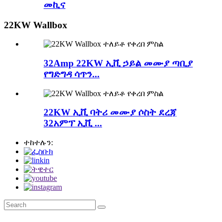
መኪና
22KW Wallbox
32Amp 22KW ኢቪ ኃይል መሙያ ጣቢያ
የግድግዳ ሳጥን...
22KW ኢቪ ባትሪ መሙያ ሶስት ደረጃ
32አምፕ ኢቪ ...
ተከተሉን: