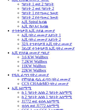
ዓይነት 1 ወደ 2 ዓይነት
ዓይነት 2 ወደ ዓይነት 2
ዓይነት 1 የተጣመረ ገመድ
ዓይነት 2 የተጣመረ ገመድ
ኢቪ Spiral ኬብል
ኢቪ ሽቦ እና ኬብል
ተንቀሳቃሽ ኢቪ ኃይል መሙያ
ኢቪ ባትሪ መሙያ አይነት 1
ኢቪ ባትሪ መሙያ አይነት 2
32A ተንቀሳቃሽ ኢቪ ባትሪ መሙያ
3ደረጃ ተንቀሳቃሽ ኢቪ ባትሪ መሙያ
ኢቪ የኃይል መሙያ ጣቢያ
3.6 KW Wallbox
7.2KW Wallbox
11KW Wallbox
22KW Wallbox
የዲሲ ፈጣን ባትሪ መሙያ
የሞባይል ዲሲ ፈጣን ባትሪ መሙያ
CCS CHAdeMO ባትሪ መሙያ
ኢቪ አስማሚ
ከ 1 ዓይነት እስከ 2 ዓይነት አስማሚ
ከ 2 ዓይነት እስከ 1 ዓይነት አስማሚ
J1772 ወደ ቴስላ አስማሚ
ቴስላ ወደ J1772 አስማሚ